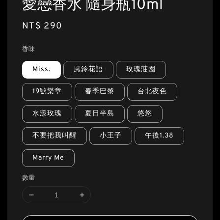
愛戀香水 隨身瓶10ml
Regular
NT$ 290
price
香味
Miss.
風鈴花語
玫瑰莊園
19號樂章
春季巴黎
台北夜色
水漾玫瑰
夏日半島
悠悠
不要把我叫醒
小王子
午後1.38
Marry Me
數量