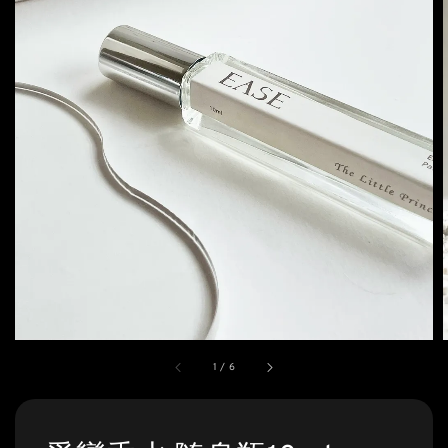
1
/
6