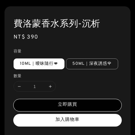
費洛蒙香水系列-沉析
Regular
NT$ 390
price
容量
10ML｜曖昧隨行💋
50ML｜深夜誘惑🌹
數量
立即購買
加入購物車