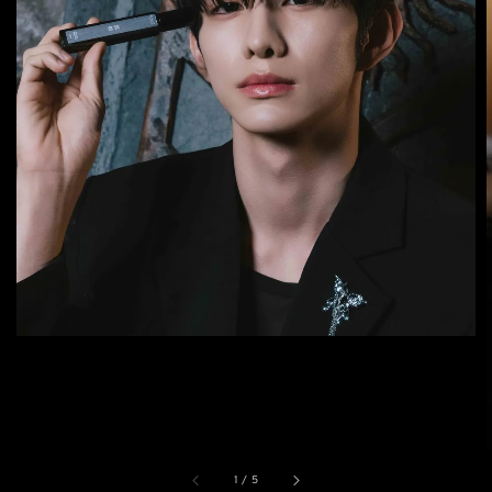
1
/
5