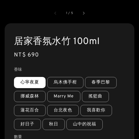
1
/
5
居家香氛水竹 100ml
Regular
NT$ 690
price
香味
心寧夜夏
烏木佛手柑
春季巴黎
挪威森林
Marry Me
搖籃曲
蓮花百合
台北夜色
我喜歡你
好日子
秋日
山中的祝福
數量