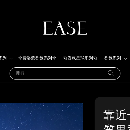
系列
🌹費洛蒙香氛系列🌹
🪐香氛星球系列🪐
香氛系列
搜尋
靠近一