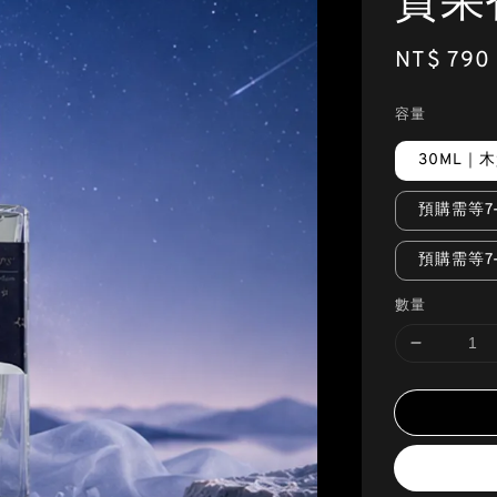
質果
Regular
NT$ 790
price
容量
30ML｜
預購需等7
預購需等7
數量