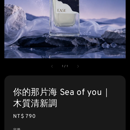
1
/
1
你的那片海 Sea of you｜
木質清新調
Regular
NT$ 790
price