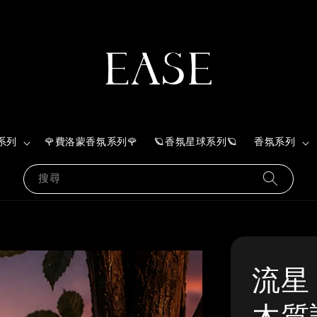
系列
🌹費洛蒙香氛系列🌹
🪐香氛星球系列🪐
香氛系列
搜尋
流星 