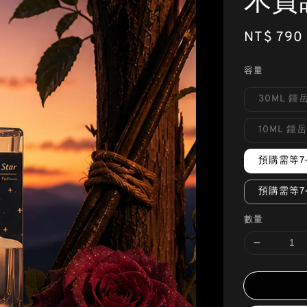
木質
Regular
NT$ 790
price
容量
30ML 
10ML 
預購需等7
預購需等7
數量