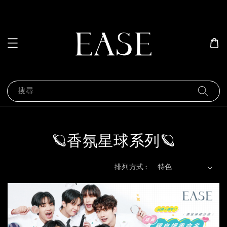
搜尋
🪐香氛星球系列🪐
排列方式 :