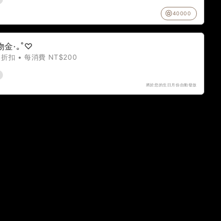
40000
金·｡˚♡
 折扣 • 每消費 NT$200
將於您的生日月份自動發放