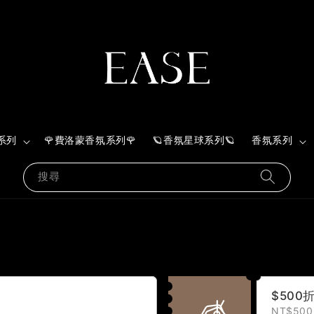
系列
🌹費洛蒙香氛系列🌹
🪐香氛星球系列🪐
香氛系列
搜尋
$500
NT$500